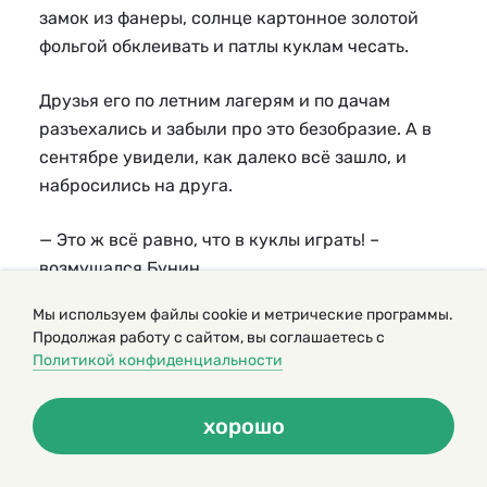
замок из фанеры, солнце картонное золотой
фольгой обклеивать и патлы куклам чесать.
Друзья его по летним лагерям и по дачам
разъехались и забыли про это безобразие. А в
сентябре увидели, как далеко всё зашло, и
набросились на друга.
— Это ж всё равно, что в куклы играть! –
возмущался Бунин.
Мы используем файлы cookie и метрические программы.
— Да ещё со злыдней такой! – вторил ему
Продолжая работу с сайтом, вы соглашаетесь с
Шемякин.
Политикой конфиденциальности
Виталик мрачнел день ото дня, потому что
хорошо
возразить было нечем. А накануне премьеры не
выдержал, подошёл к Машке и сказал нарочито