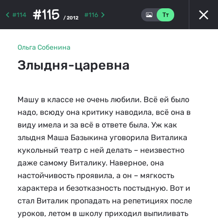
#115
#114
#116
/ 2012
Ольга Собенина
Злыдня-царевна
Машу в классе не очень любили. Всё ей было
надо, всюду она критику наводила, всё она в
виду имела и за всё в ответе была. Уж как
злыдня Маша Базыкина уговорила Виталика
кукольный театр с ней делать – неизвестно
даже самому Виталику. Наверное, она
настойчивость проявила, а он – мягкость
характера и безотказность постыдную. Вот и
стал Виталик пропадать на репетициях после
уроков, летом в школу приходил выпиливать