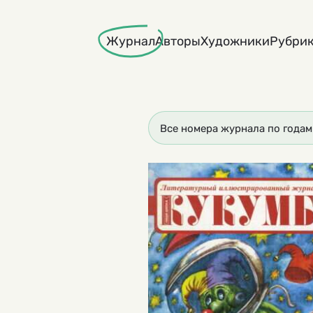
Skip
to
Журнал
Авторы
Художники
Рубри
content
Все номера журнала по годам