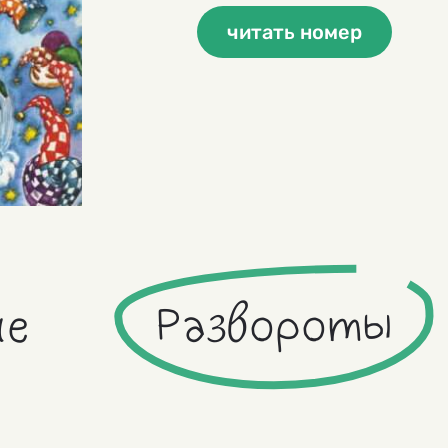
читать номер
ие
Развороты