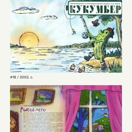
#18 / 2002
,
с.