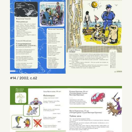
#14 / 2002
,
с.62