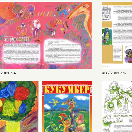
 2001
,
с.4
#8 / 2001
,
с.17