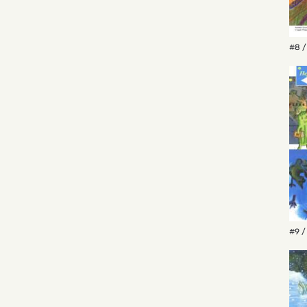
#8 /
#9 /