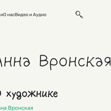
ки
О нас
Видео и Аудио
Анна Вронска
 художнике
на Вронская