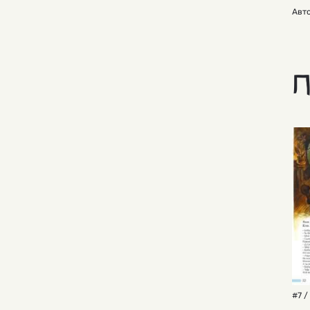
Авто
П
#7 /