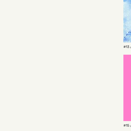
#13 
#15 