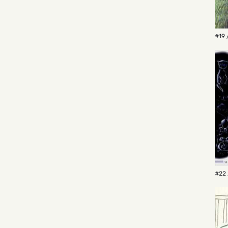
#19 
#22 