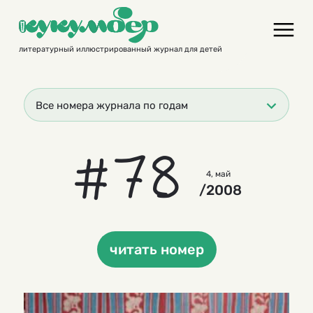
Skip
to
content
литературный иллюстрированный журнал для детей
Все номера журнала по годам
#78
4, май
/2008
читать номер