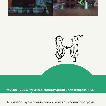
© 2000 – 2026. Кукумбер. Литературный иллюстрированный
журнал для детей
Копирование материалов возможно только с разрешения редакторов
Мы используем файлы cookie и метрические программы.
сайта