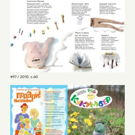
#97 / 2010
,
с.60