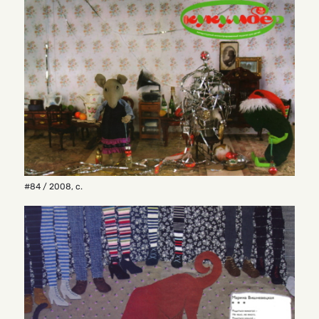
#84 / 2008
,
с.