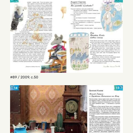
#89 / 2009
,
с.50