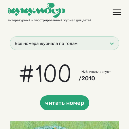
Skip
to
content
литературный иллюстрированный журнал для детей
Все номера журнала по годам
#100
№6, июль-август
/2010
читать номер