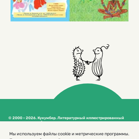
© 2000 – 2026. Кукумбер. Литературный иллюстрированный
журнал для детей
Копирование материалов возможно только с разрешения редакторов
Мы используем файлы cookie и метрические программы.
сайта