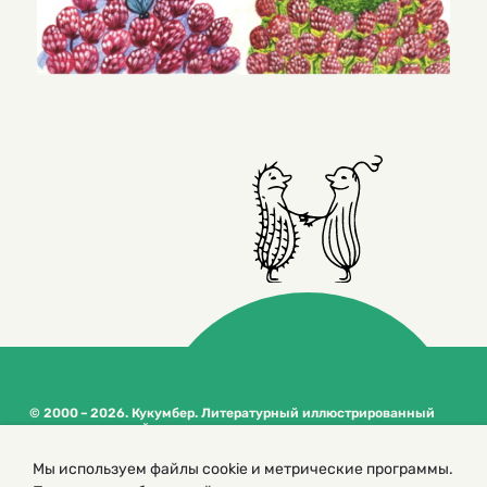
© 2000 – 2026. Кукумбер. Литературный иллюстрированный
журнал для детей
Копирование материалов возможно только с разрешения редакторов
Мы используем файлы cookie и метрические программы.
сайта