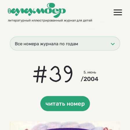
Skip
to
content
литературный иллюстрированный журнал для детей
Все номера журнала по годам
#39
5, июнь
/2004
читать номер