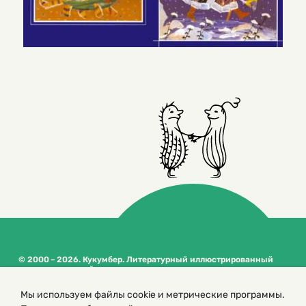
© 2000 – 2026. Кукумбер. Литературный иллюстрированный
журнал для детей
Копирование материалов возможно только с разрешения редакторов
Мы используем файлы cookie и метрические программы.
сайта