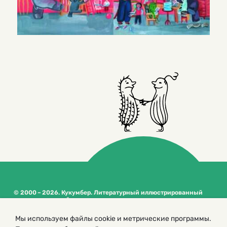
© 2000 – 2026. Кукумбер. Литературный иллюстрированный
журнал для детей
Копирование материалов возможно только с разрешения редакторов
Мы используем файлы cookie и метрические программы.
сайта