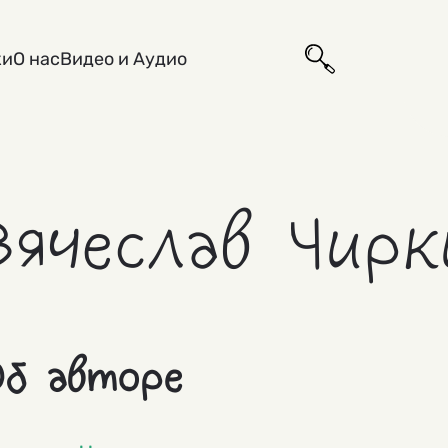
ки
О нас
Видео и Аудио
Вячеслав Чирк
б авторе