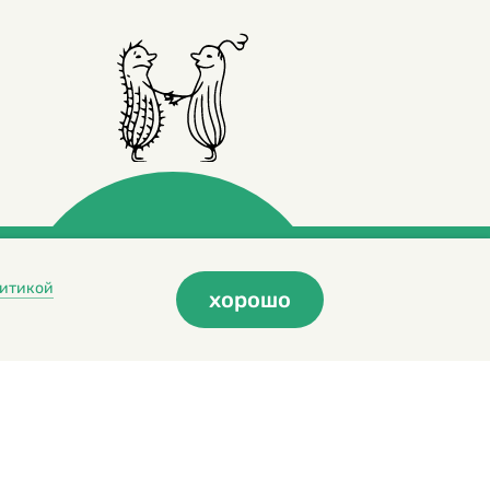
итикой
хорошо