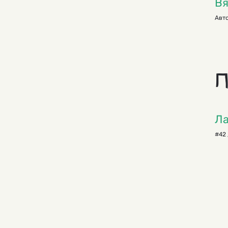
Вя
Авто
П
Ла
#42 