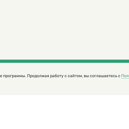
е программы. Продолжая работу с сайтом, вы соглашаетесь с
Пол
трированный журнал для детей
я редакторов сайта