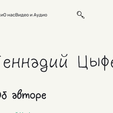
ки
О нас
Видео и Аудио
Геннадий Цыф
б авторе