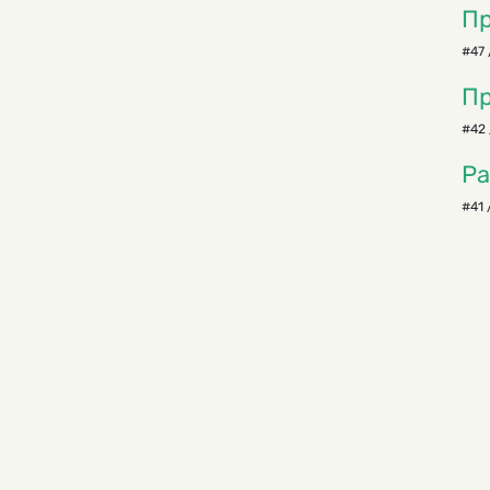
Пр
#47 
Пр
#42 
Ра
#41 