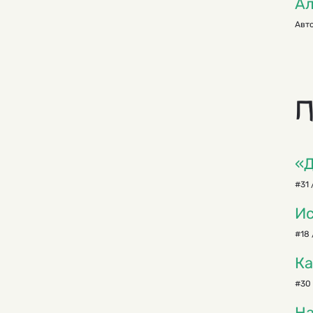
Ал
Авто
П
«Д
#31 
Ис
#18 
Ка
#30 
На