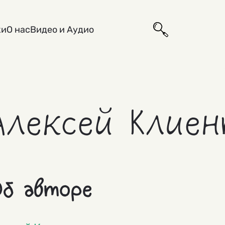
ки
О нас
Видео и Аудио
Алексей Клие
б авторе