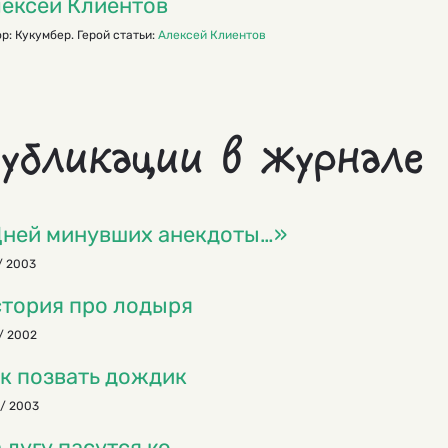
ексей Клиентов
р: Кукумбер. Герой статьи:
Алексей Клиентов
убликации в журнале
ней минувших анекдоты…»
/ 2003
тория про лодыря
/ 2002
к позвать дождик
/ 2003
 лугу пасутся ко…