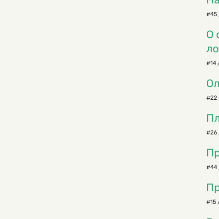
#45 
О 
ло
#14 
Ол
#22 
Пл
#26 
Пр
#44 
Пр
#15 