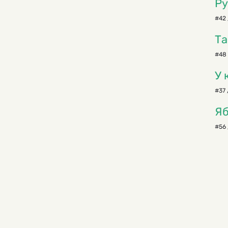
Ру
#42 
Та
#48 
У 
#37 
Яб
#56 