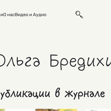
ки
О нас
Видео и Аудио
Ольга Бредих
убликации в журнале