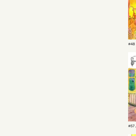
#48 
#57 