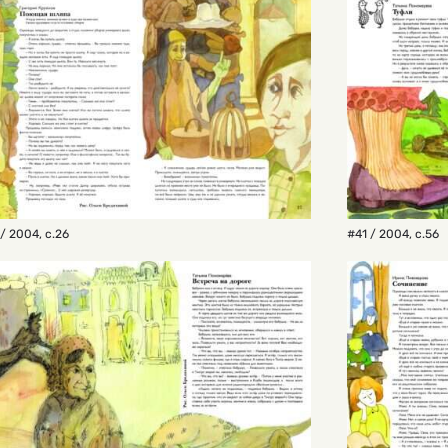
/ 2004
,
с.26
#41 / 2004
,
с.56