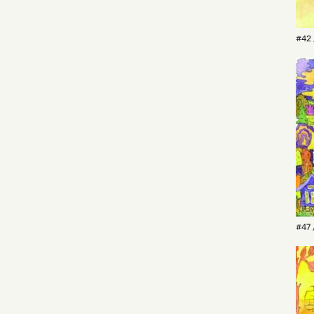
#42 
#47 