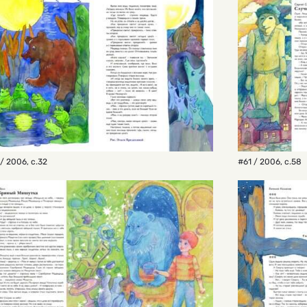
/ 2006
,
с.32
#61 / 2006
,
с.58