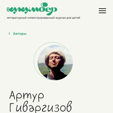
Skip
to
content
литературный иллюстрированный журнал для детей
Авторы
Артур
Гиваргизов