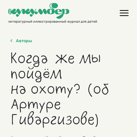
Skip
to
content
литературный иллюстрированный журнал для детей
Авторы
Когда же мы
пойдём
на охоту? (об
Артуре
Гиваргизове)