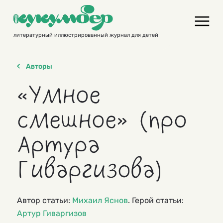
Skip
to
content
литературный иллюстрированный журнал для детей
Авторы
«Умное
смешное» (про
Артура
Гиваргизова)
Автор статьи:
Михаил Яснов
. Герой статьи:
Артур Гиваргизов