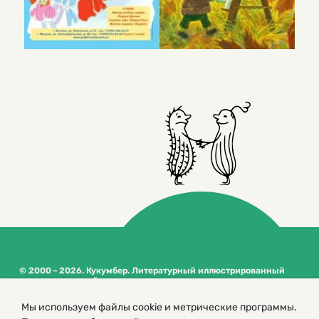
© 2000 – 2026. Кукумбер. Литературный иллюстрированный
журнал для детей
Копирование материалов возможно только с разрешения редакторов
Мы используем файлы cookie и метрические программы.
сайта