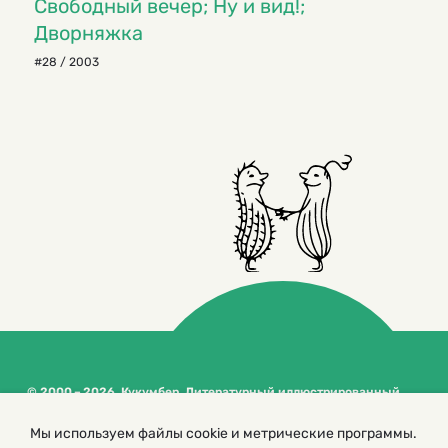
Свободный вечер; Ну и вид!;
Дворняжка
#28 / 2003
© 2000 – 2026. Кукумбер. Литературный иллюстрированный
журнал для детей
Копирование материалов возможно только с разрешения редакторов
Мы используем файлы cookie и метрические программы.
сайта