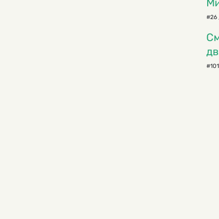
М
#26 
См
д
#101