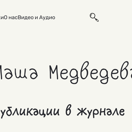
ки
О нас
Видео и Аудио
Маша Медведев
убликации в журнале