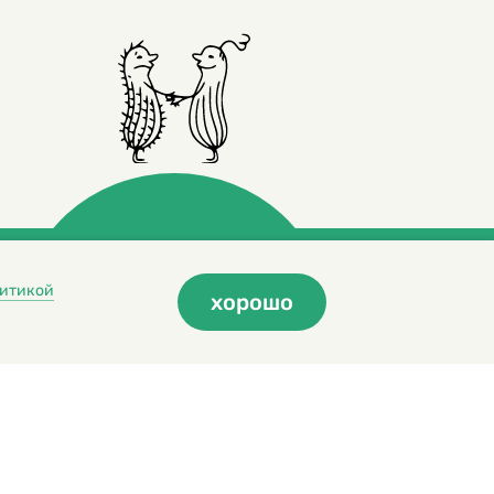
итикой
хорошо