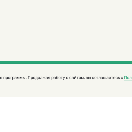
е программы. Продолжая работу с сайтом, вы соглашаетесь с
Пол
трированный журнал для детей
я редакторов сайта