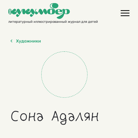
Skip
to
content
литературный иллюстрированный журнал для детей
Художники
Сона Адалян