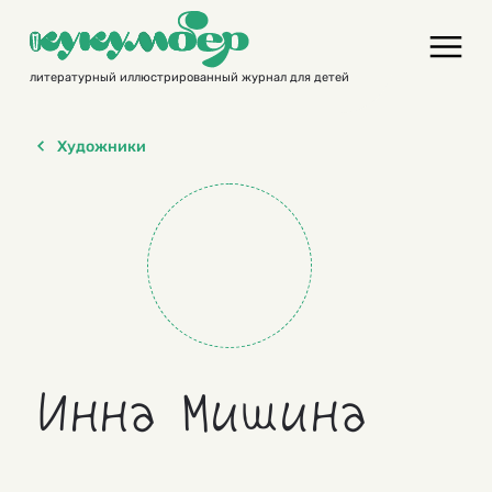
Skip
to
content
литературный иллюстрированный журнал для детей
Художники
Инна Мишина