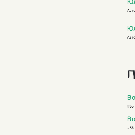
Ю
Авто
Юл
Авто
П
Во
#33 
Во
#35 