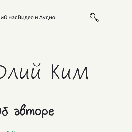
ки
О нас
Видео и Аудио
Юлий Ким
б авторе