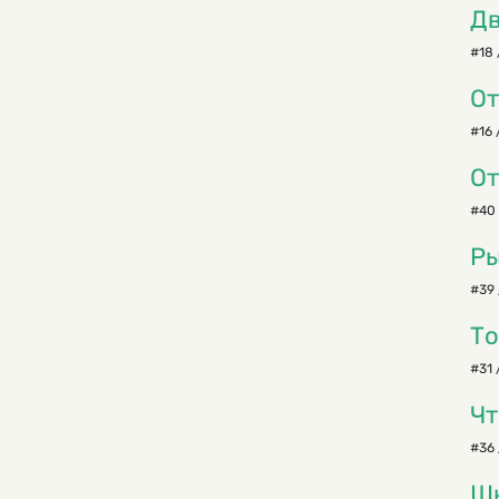
Дв
#18 
От
#16 
От
#40 
Ры
#39 
То
#31 
Чт
#36 
Шк