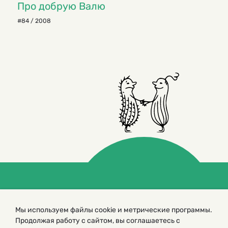
Про добрую Валю
#84 / 2008
© 2000 – 2026. Кукумбер. Литературный иллюстрированный
журнал для детей
Мы используем файлы cookie и метрические программы.
Копирование материалов возможно только с разрешения редакторов
сайта
Продолжая работу с сайтом, вы соглашаетесь с