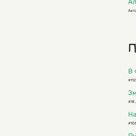
Ал
Авто
П
В 
#112
Зм
#18 
На
#106
Пу