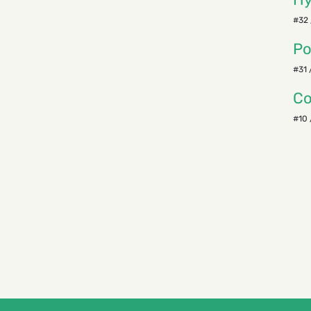
#32 
Ро
#31 
Со
#10 