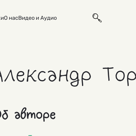
ки
О нас
Видео и Аудио
Александр Тор
б авторе