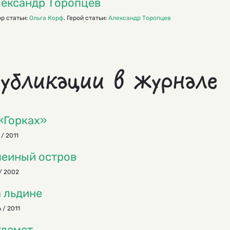
ександр Торопцев
р статьи:
Ольга Корф
. Герой статьи:
Александр Торопцев
убликации в журнале
«Горках»
 / 2011
еиный остров
/ 2002
 льдине
 / 2011
лемет