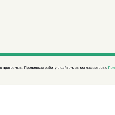
е программы. Продолжая работу с сайтом, вы соглашаетесь с
Пол
трированный журнал для детей
я редакторов сайта