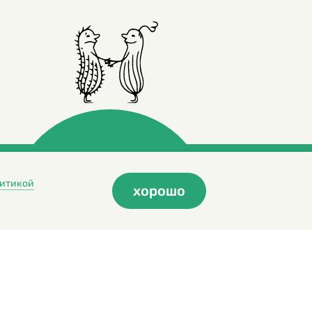
итикой
хорошо