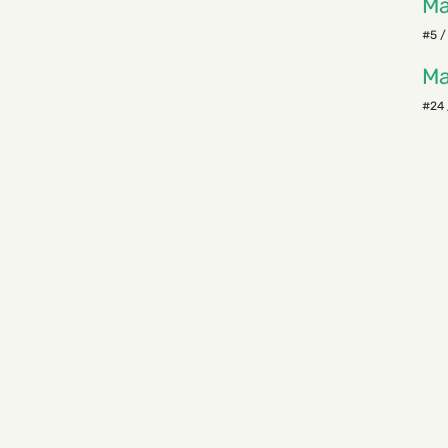
Ма
#5 /
Ма
#24 