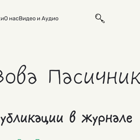
ки
О нас
Видео и Аудио
Вова Пасични
убликации в журнале