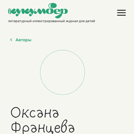
Skip
to
content
литературный иллюстрированный журнал для детей
Авторы
Оксана
Францева