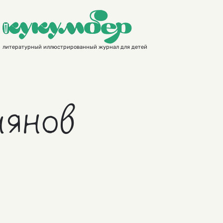
литературный иллюстрированный журнал для детей
иянов