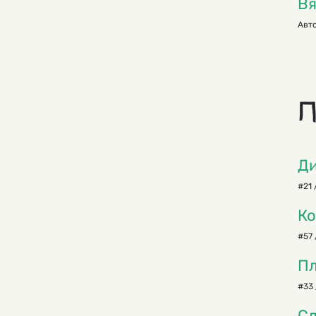
Вя
Авто
П
Ди
#21 
Ко
#57 
Пл
#33 
Сл