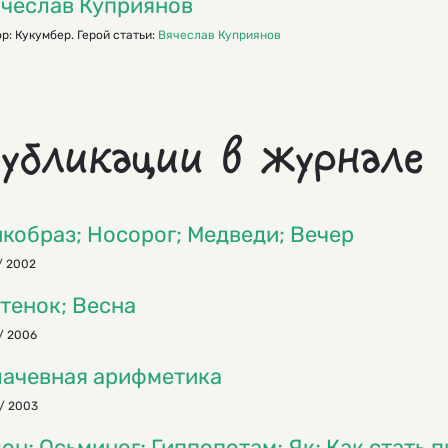
чеслав Куприянов
р: Кукумбер. Герой статьи:
Вячеслав Куприянов
убликации в журнале
кобраз; Носорог; Медведи; Вечер
/ 2002
тенок; Весна
/ 2006
ачевная арифметика
/ 2003
он; Осьминог; Гиппопотам; Як; Как стать 