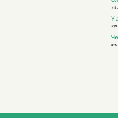
#15 
У 
#29 
Че
#25 