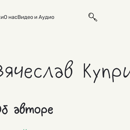
ки
О нас
Видео и Аудио
Вячеслав Купр
б авторе