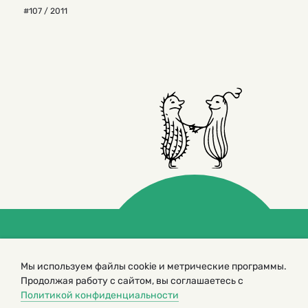
#107 / 2011
© 2000 – 2026. Кукумбер. Литературный иллюстрированный
журнал для детей
Мы используем файлы cookie и метрические программы.
Копирование материалов возможно только с разрешения редакторов
Продолжая работу с сайтом, вы соглашаетесь с
сайта
Политикой конфиденциальности
Политика конфиденциальности