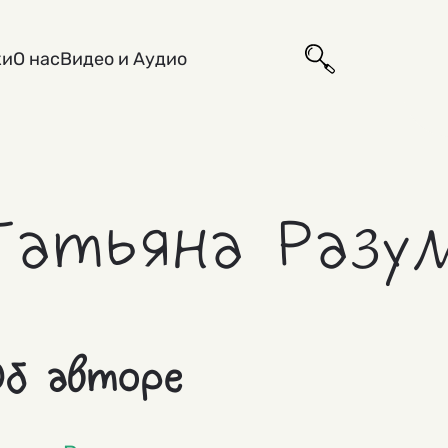
ки
О нас
Видео и Аудио
Татьяна Разу
б авторе