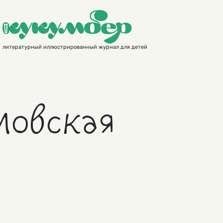
литературный иллюстрированный журнал для детей
мовская