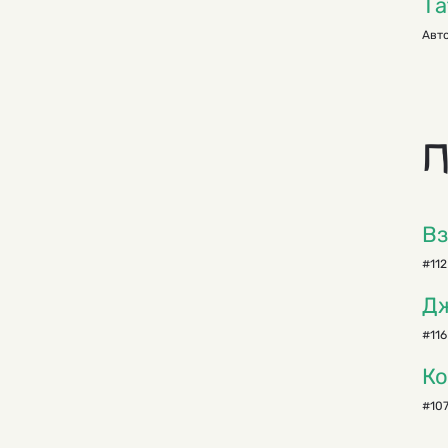
Та
Авто
П
Вз
#112
Дж
#116
Ко
#107