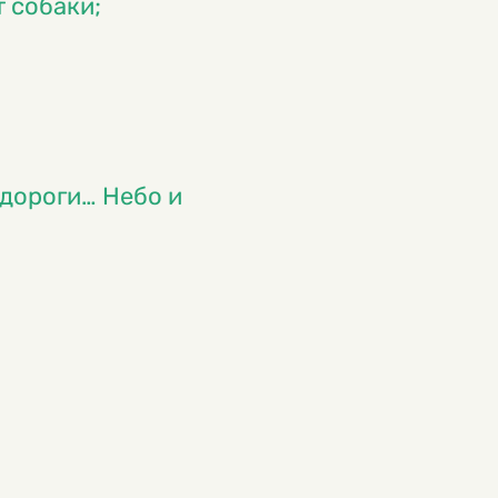
т собаки;
у дороги… Небо и