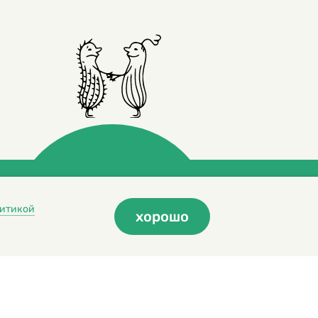
итикой
хорошо