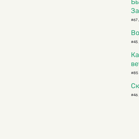
Бы
За
#67 
Во
#45 
Ка
ве
#85 
Ск
#46 