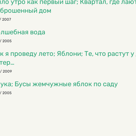
ло утро как первый шаг; Квартал, где лаю
брошенный дом
/ 2007
лшебная вода
/ 2005
к я проведу лето; Яблони; Те, что растут 
тер…
/ 2009
ука; Бусы жемчужные яблок по саду
/ 2005