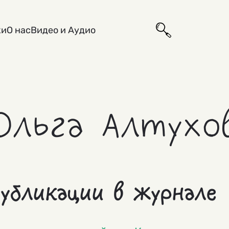
ки
О нас
Видео и Аудио
Ольга Алтухо
убликации в журнале