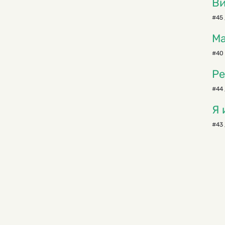
Ви
#45 
Ма
#40 
Ре
#44 
Я 
#43 