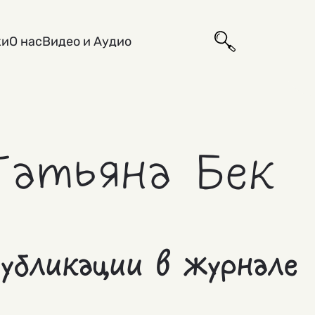
ки
О нас
Видео и Аудио
Татьяна Бек
убликации в журнале