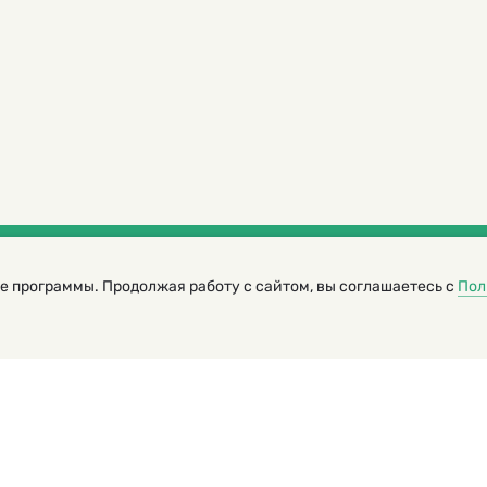
е программы. Продолжая работу с сайтом, вы соглашаетесь с
Пол
трированный журнал для детей
я редакторов сайта