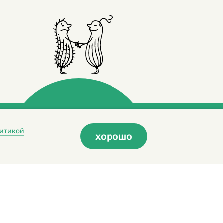
итикой
хорошо