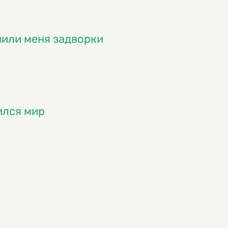
нили меня задворки
ился мир