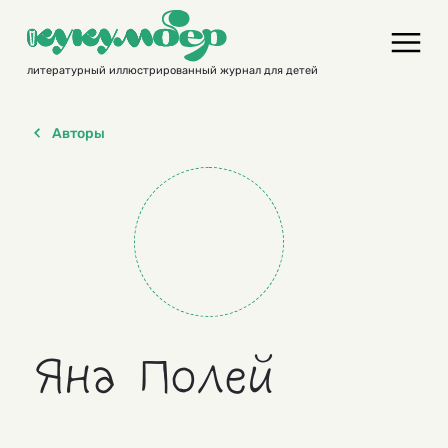
Skip
to
content
литературный иллюстрированный журнал для детей
Авторы
Яна Полей