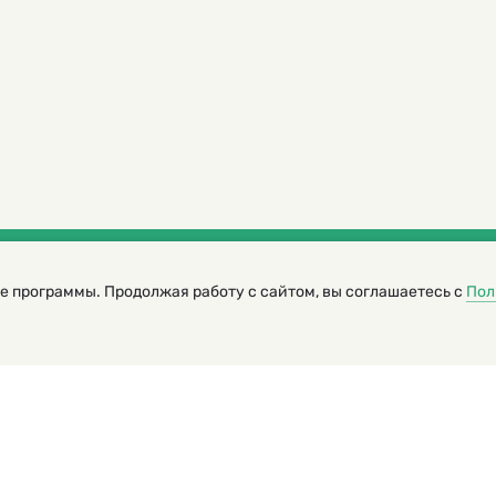
е программы. Продолжая работу с сайтом, вы соглашаетесь с
Пол
трированный журнал для детей
я редакторов сайта