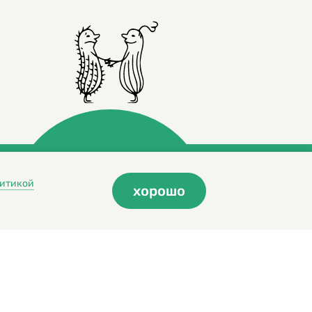
итикой
хорошо