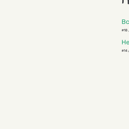
П
Вс
#18 
Не
#14 