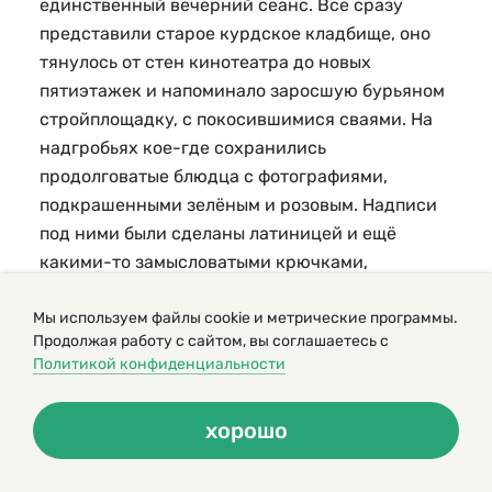
единственный вечерний сеанс. Все сразу
представили старое курдское кладбище, оно
тянулось от стен кинотеатра до новых
пятиэтажек и напоминало заросшую бурьяном
стройплощадку, с покосившимися сваями. На
надгробьях кое-где сохранились
продолговатые блюдца с фотографиями,
подкрашенными зелёным и розовым. Надписи
под ними были сделаны латиницей и ещё
какими-то замысловатыми крючками,
похожими на грузинский алфавит. Много
Мы используем файлы cookie и метрические программы.
портретов валялось среди ржавого мусора в
Продолжая работу с сайтом, вы соглашаетесь с
провалах могил.
Политикой конфиденциальности
Быстро темнело. Кто-то вспомнил историю
хорошо
мальчика, который выкопал на кладбище череп
и спрятал дома под ванну. «А мать мыла пол и
нашла череп. Он заходит – а она сидит, вся