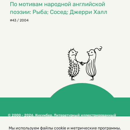
По мотивам народной английской
поэзии: Рыба; Сосед; Джерри Халл
#43 / 2004
© 2000 – 2026. Кукумбер. Литературный иллюстрированный
журнал для детей
Копирование материалов возможно только с разрешения редакторов
Мы используем файлы cookie и метрические программы.
сайта