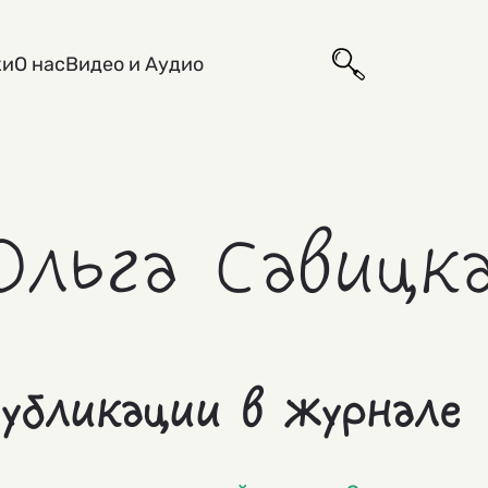
ки
О нас
Видео и Аудио
Ольга Савицк
убликации в журнале