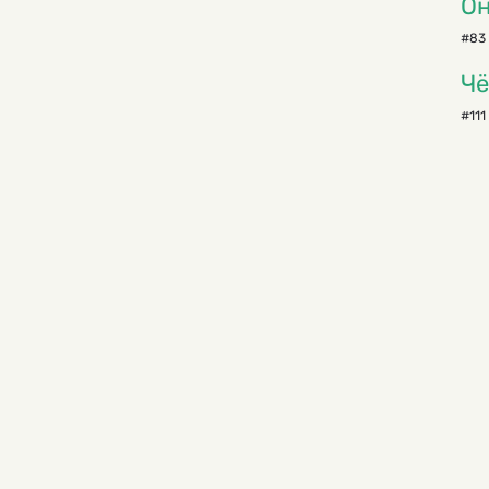
Он
#83
Чё
#111