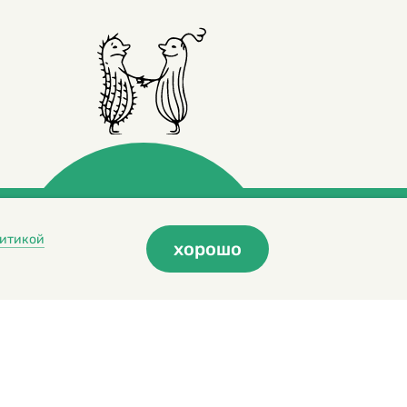
итикой
хорошо