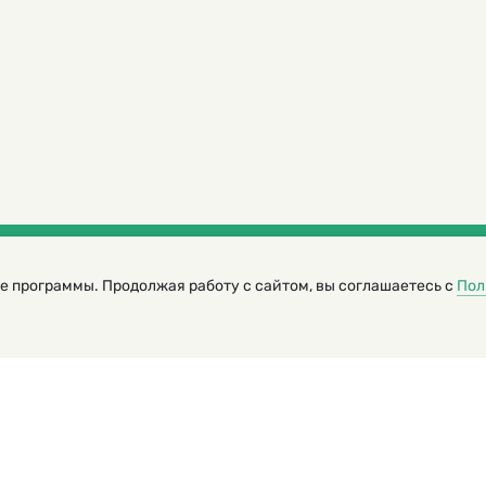
е программы. Продолжая работу с сайтом, вы соглашаетесь с
Пол
трированный журнал для детей
я редакторов сайта