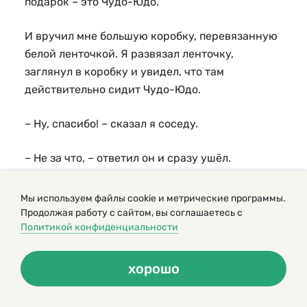
подарок – это Чудо-Юдо.
И вручил мне большую коробку, перевязанную
белой ленточкой. Я развязал ленточку,
заглянул в коробку и увидел, что там
действительно сидит Чудо-Юдо.
– Ну, спасибо! – сказал я соседу.
– Не за что, – ответил он и сразу ушёл.
А я постелил в прихожей мягкий коврик,
Мы используем файлы cookie и метрические программы.
посадил на него Чудо-Юдо и налил ему в
Продолжая работу с сайтом, вы соглашаетесь с
Политикой конфиденциальности
блюдечко молока. Чудо-Юдо выпило молоко,
схрумкало блюдце и, шмыгнув носом, похожим
на обрубок слоновьего хобота, уморительно
хорошо
посмотрело на меня.