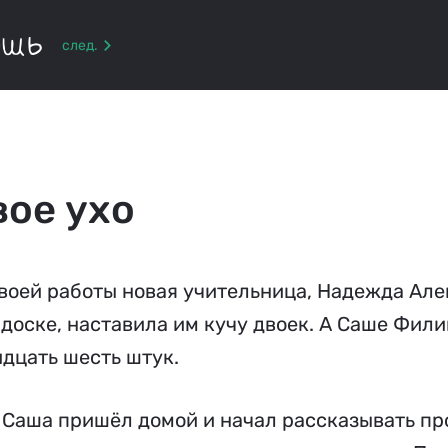
ышь
след.
ое ухо
своей работы новая учительница, Надежда Ал
 доске, наставила им кучу двоек. А Саше Фил
дцать шесть штук.
Саша пришёл домой и начал рассказывать про