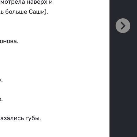
смотрела наверх и
дь больше Саши).
онова.
.
.
азались губы,