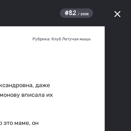
#82
/ 2008
Рубрика:
Клуб Летучая мышь
ександровна, даже
имонову вписала их
 это маме, он