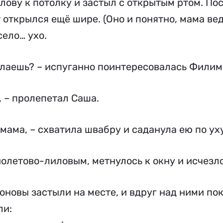
лову к потолку и застыл с открытым ртом. По
т открылся ещё шире. (Оно и понятно, мама ве
ело… ухо.
делаешь? – испуганно поинтересовалась Филим
, – пролепетал Саша.
 мама, – схватила швабру и саданула ею по уху
иолетово-лиловым, метнулось к окну и исчезло
овы застыли на месте, и вдруг над ними пок
ли: