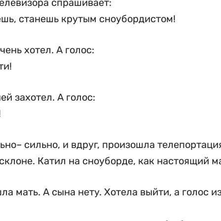
телевизора спрашивает:
ешь, станешь крутым сноубордистом!
чень хотел. А голос:
ти!
ей захотел. А голос:
!
ьно– сильно, и вдруг, произошла телепортация
 склоне. Катил на сноуборде, как настоящий м
ла мать. А сына нету. Хотела выйти, а голос и