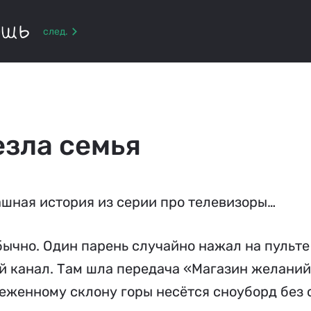
ышь
след.
езла семья
ашная история из серии про телевизоры…
бычно. Один парень случайно нажал на пульте
 канал. Там шла передача «Магазин желаний»
неженному склону горы несётся сноуборд без 