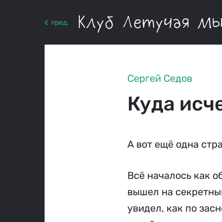
Клуб Летучая м
пред.
Сергей Седов
Куда исч
А вот ещё одна стр
Всё началось как о
вышел на секретный
увидел, как по зас