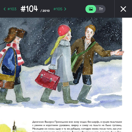
#104
#103
#105
/ 2010