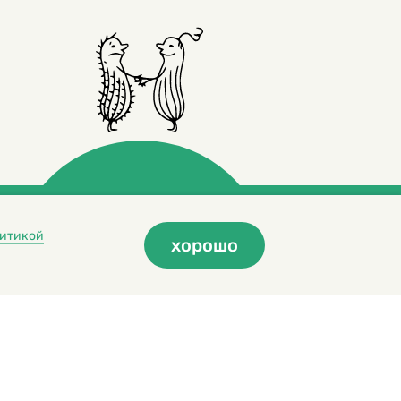
итикой
хорошо