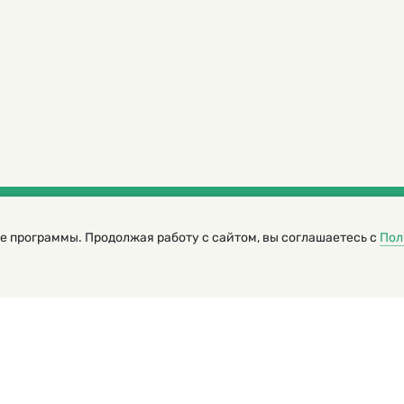
е программы. Продолжая работу с сайтом, вы соглашаетесь с
Пол
трированный журнал для детей
я редакторов сайта