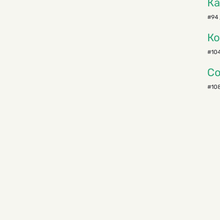
Ка
#94 
Ко
#104
С
#108