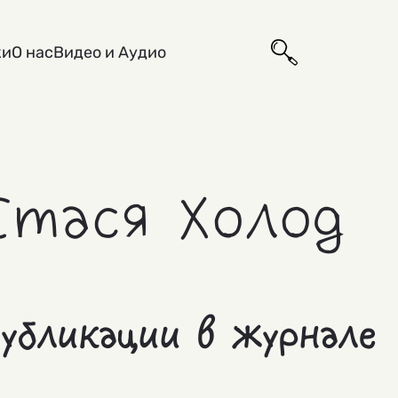
ки
О нас
Видео и Аудио
Стася Холод
убликации в журнале