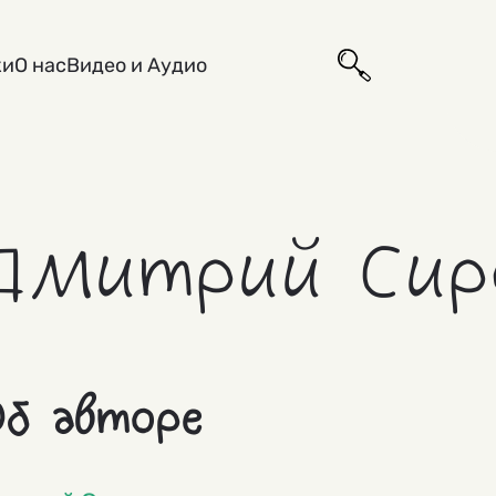
ки
О нас
Видео и Аудио
Дмитрий Сир
б авторе