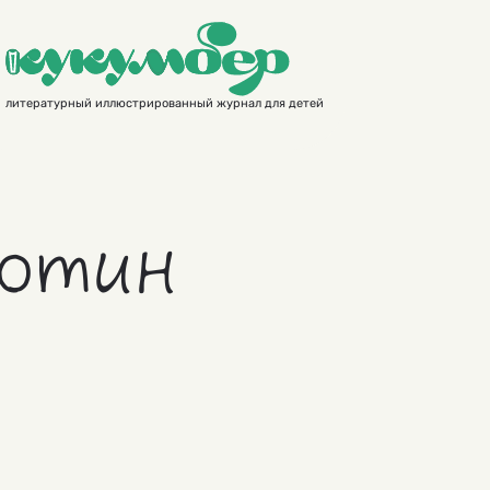
литературный иллюстрированный журнал для детей
отин