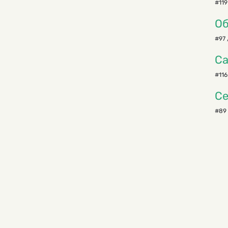
#119
Об
#97 
Са
#116
Се
#89 