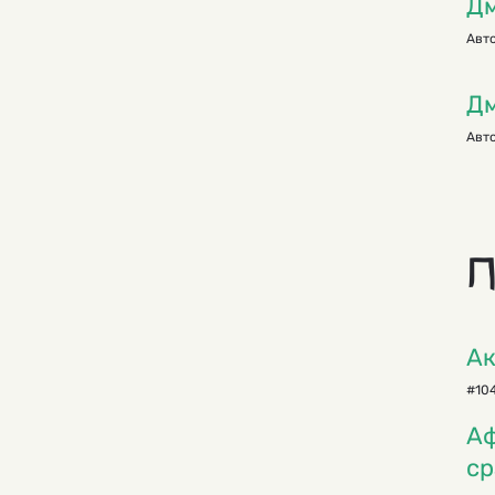
Дм
Авто
Дм
Авто
П
Ак
#104
Аф
ср