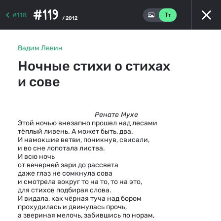
#119
#118
/ 2012
Вадим Левин
Ночные стихи о стихах
и сове
Ренате Мухе
Этой ночью внезапно прошел над лесами
тёплый ливень. А может быть, два.
И намокшие ветви, поникнув, свисали,
и во сне лопотала листва.
И всю ночь
от вечерней зари до рассвета
даже глаз не сомкнула сова
и смотрела вокруг то на то, то на это,
для стихов подбирая слова.
И видала, как чёрная туча над бором
прохудилась и двинулась прочь,
а звериная мелочь, забившись по норам,