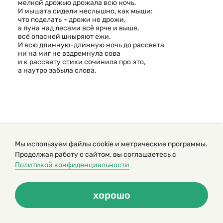
мелкой дрожью дрожала всю ночь.
И мышата сидели неслышно, как мыши:
что поделать – дрожи не дрожи,
а луна над лесами всё ярче и выше,
всё опасней шныряют ежи.
И всю длинную-длинную ночь до рассвета
ни на миг не вздремнула сова
и к рассвету стихи сочинила про это,
а наутро забыла слова.
Мы используем файлы cookie и метрические программы.
Продолжая работу с сайтом, вы соглашаетесь с
Политикой конфиденциальности
хорошо