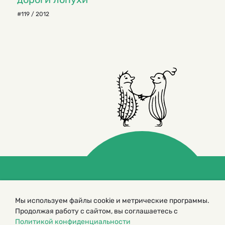
#119 / 2012
© 2000 – 2026. Кукумбер. Литературный иллюстрированный
журнал для детей
Мы используем файлы cookie и метрические программы.
Копирование материалов возможно только с разрешения редакторов
Продолжая работу с сайтом, вы соглашаетесь с
сайта
Политикой конфиденциальности
Политика конфиденциальности