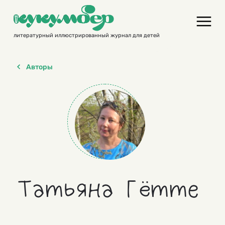
Skip
to
content
литературный иллюстрированный журнал для детей
Авторы
Татьяна Гётте