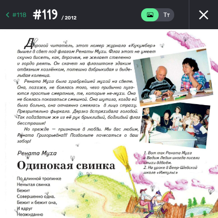
#119
#118
/ 2012