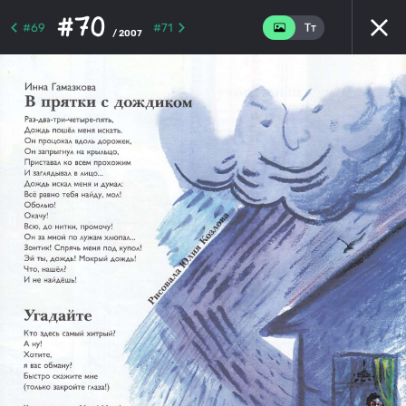
#70
#69
#71
/ 2007