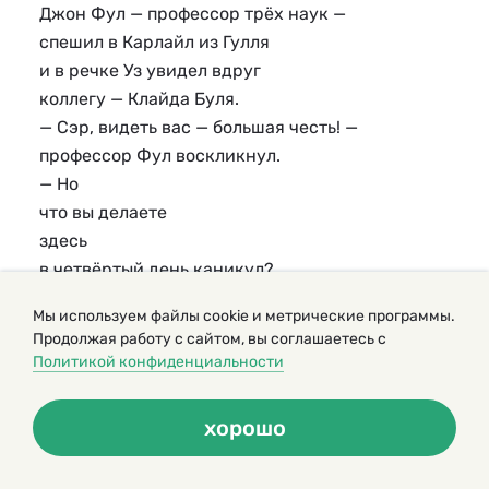
Джон Фул — профессор трёх наук —
спешил в Карлайл из Гулля
и в речке Уз увидел вдруг
коллегу — Клайда Буля.
— Сэр, видеть вас — большая честь! —
профессор Фул воскликнул.
— Но
что вы делаете
здесь
в четвёртый день каникул?
Глотая мелкую волну,
Мы используем файлы cookie и метрические программы.
Буль отвечал:
Продолжая работу с сайтом, вы соглашаетесь с
— Сэр Джон,
Политикой конфиденциальности
я думаю, что я
тону.
хорошо
Я в этом убеждён.
Тогда Джон Фул сказал: