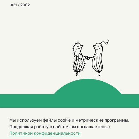
#21 / 2002
© 2000 – 2026. Кукумбер. Литературный иллюстрированный
журнал для детей
Мы используем файлы cookie и метрические программы.
Копирование материалов возможно только с разрешения редакторов
Продолжая работу с сайтом, вы соглашаетесь с
сайта
Политикой конфиденциальности
Политика конфиденциальности